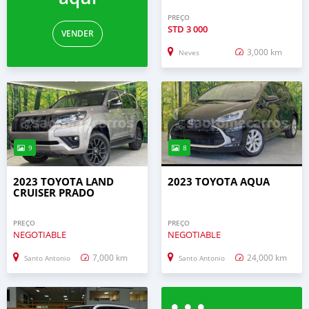
PREÇO
STD
3 000
VENDER
3,000 km
Neves
9
8
2023 TOYOTA LAND
2023 TOYOTA AQUA
CRUISER PRADO
PREÇO
PREÇO
NEGOTIABLE
NEGOTIABLE
7,000 km
24,000 km
Santo Antonio
Santo Antonio