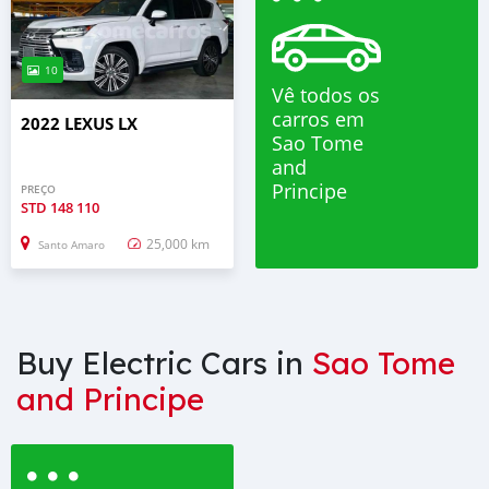
10
Vê todos os
carros em
2022 LEXUS LX
Sao Tome
and
Principe
PREÇO
STD
148 110
25,000 km
Santo Amaro
Buy Electric Cars in
Sao Tome
and Principe