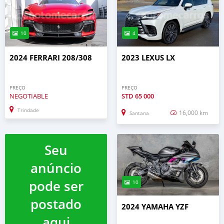
10
4
2024 FERRARI 208/308
2023 LEXUS LX
PREÇO
PREÇO
NEGOTIABLE
STD
65 000
Trindade
16,000 km
Santana
Seu
anúncio
pode ser
10
postado
2024 YAMAHA YZF
aqui