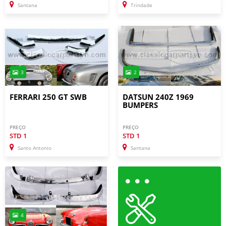
Santana
Trindade
3
2
FERRARI 250 GT SWB
DATSUN 240Z 1969
BUMPERS
PREÇO
PREÇO
STD
1
STD
1
Santo Antonio
Santana
4