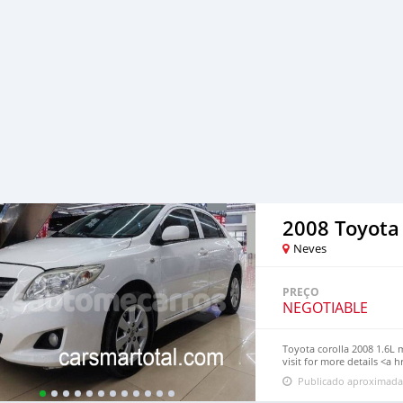
Sedan, mini Truck, coleta
suv, hatchback
2008 Toyota 
Neves
PREÇO
NEGOTIABLE
Toyota corolla 2008 1.6L 
visit for more details <a 
corolla-2008-for-sale-csm
Publicado aproximada
chinese electric cars, jap
href="https://carsmartota