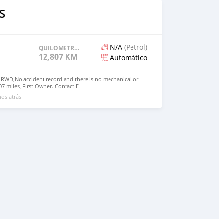
S
N/A
(Petrol)
QUILOMETRAGEM
12,807 KM
Automático
0 RWD,No accident record and there is no mechanical or
07 miles, First Owner. Contact E-
mail.com
nos atrás