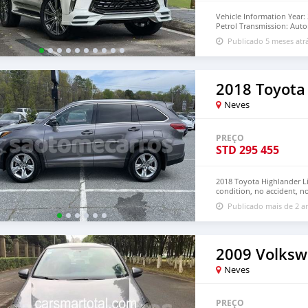
Vehicle Information Year:
Petrol Transmission: Autom
Premium Beige Leather Co
Publicado 5 meses atr
2018 Toyota
Neves
PREÇO
STD
295 455
2018 Toyota Highlander L
condition, no accident, no
buyer should email me fo
Publicado mais de 2 a
2009 Volksw
Neves
PREÇO