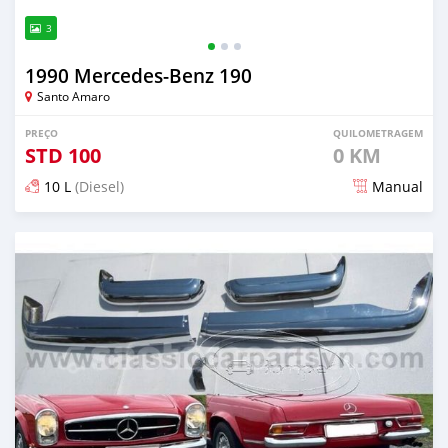
3
1990 Mercedes‒Benz 190
Santo Amaro
PREÇO
QUILOMETRAGEM
STD
100
0 KM
10 L
(Diesel)
Manual
Publicado aproximadamente 1 mês atrás