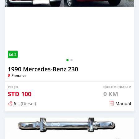
2
1990 Mercedes‒Benz 230
Santana
PREÇO
QUILOMETRAGEM
STD
100
0 KM
6 L
(Diesel)
Manual
Publicado aproximadamente 1 mês atrás