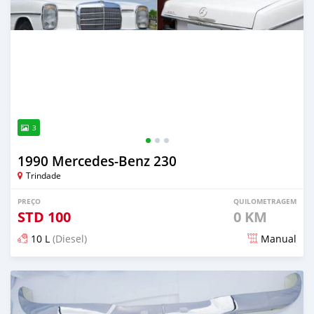
3
1990 Mercedes‒Benz 230
Trindade
PREÇO
QUILOMETRAGEM
STD
100
0 KM
10 L
(Diesel)
Manual
Publicado aproximadamente 1 mês atrás