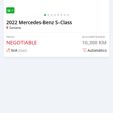
8
2022 Mercedes‒Benz S–Class
Santana
PREÇO
QUILOMETRAGEM
NEGOTIABLE
10,300 KM
N/A
(Gas)
Automático
Publicado aproximadamente 2 anos atrás