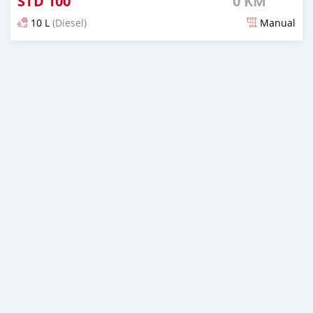
STD
100
0 KM
10 L
(Diesel)
Manual
Publicado aproximadamente 1 mês atrás