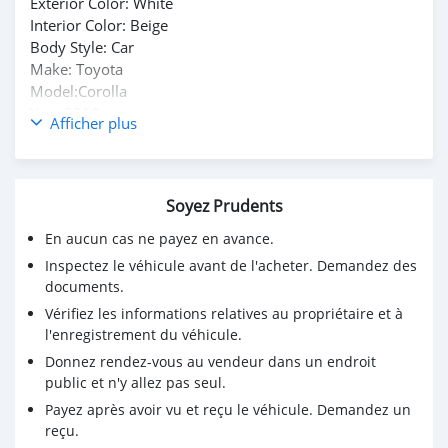
Exterior Color: White
Interior Color: Beige
Body Style: Car
Make: Toyota
Model:Corolla
Year:2019
Afficher plus
Automatic Gear, Very neatly maintained
No accident history or mechanical fault.
Background screens + two on the mirrors
Soyez Prudents
Spotless clean interiors, A/C is in perfect condition
Very reasonable price and I am the only user
En aucun cas ne payez en avance.
Inspectez le véhicule avant de l'acheter. Demandez des
Name : Rolland Godbolt
documents.
Email : Rollandgodbolt@gmail.com
Vérifiez les informations relatives au propriétaire et à
l'enregistrement du véhicule.
Whatsapp Number: +447342406991
Donnez rendez-vous au vendeur dans un endroit
public et n'y allez pas seul.
Payez après avoir vu et reçu le véhicule. Demandez un
reçu.