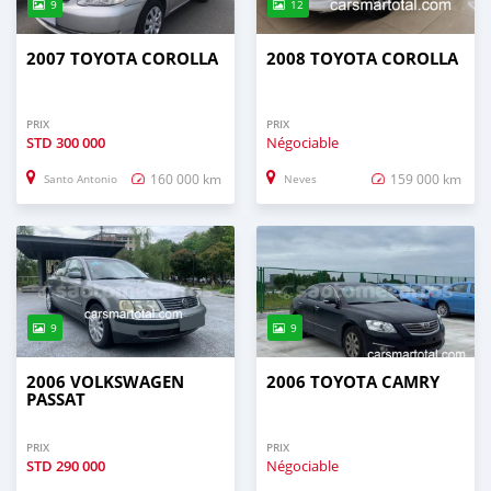
9
12
2007 TOYOTA COROLLA
2008 TOYOTA COROLLA
PRIX
PRIX
STD
300 000
Négociable
160 000 km
159 000 km
Santo Antonio
Neves
9
9
2006 VOLKSWAGEN
2006 TOYOTA CAMRY
PASSAT
PRIX
PRIX
STD
290 000
Négociable