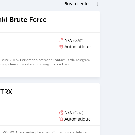
ki Brute Force
N/A
(Gaz)
Automatique
Force 750 📞 For order placement Contact us via Telegram
icspcbinc or send us a message to our Email:
. Now Available for Pick Up and Special Delivery (Local /
 TRX
N/A
(Gaz)
Automatique
X250X. 📞 For order placement Contact us via Telegram