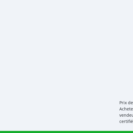
Prix d
Achete
vendeu
certif