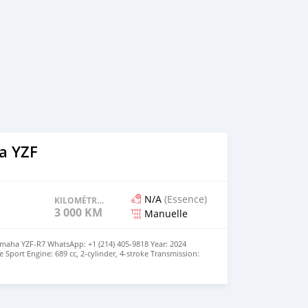
a YZF
N/A
(Essence)
KILOMÉTRAGE
3 000 KM
Manuelle
aha YZF-R7 WhatsApp: +1 (214) 405-9818 Year: 2024
Sport Engine: 689 cc, 2-cylinder, 4-stroke Transmission:
er: 72 hp (@ 8750rpm) Class average: 112 hp Torque: 49
/ft Dry Weight: 415 lb Class average: 404 lb Wet Weight: 415
 Economy: 58-59 MPG Class average: 432 lb Seat Height:
: 31.9 inches Condition: Excellently Used | Engine 100% |
 Perfect way to save big for new