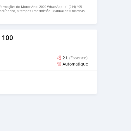
formações do Motor Ano: 2020 WhatsApp: +1 (214) 405-
ocilíndrico, 4 tempos Transmissão: Manual de 6 marchas
conservada Ideal para: * Estradas florestais * Trilhas
eve * Estradas rurais e de fazenda * Pilotagem recreativa
 100
2 L
(Essence)
Automatique