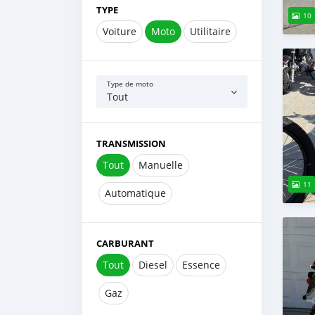
TYPE
10
Voiture
Moto
Utilitaire
Type de moto
Tout
TRANSMISSION
Tout
Manuelle
11
Automatique
CARBURANT
Tout
Diesel
Essence
Gaz