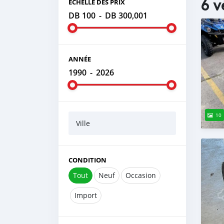
6 v
ÉCHELLE DES PRIX
DB 100
-
DB 300,001
ANNÉE
1990
-
2026
10
Ville
CONDITION
Tout
Neuf
Occasion
Import