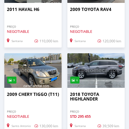
2011 HAVAL H6
2009 TOYOTA RAV4
PREÇO
PREÇO
NEGOTIABLE
NEGOTIABLE
110,000 km
120,000 km
Santana
Santana
9
6
2009 CHERY TIGGO (T11)
2018 TOYOTA
HIGHLANDER
PREÇO
PREÇO
NEGOTIABLE
STD
295 455
130,000 km
39,509 km
Santo Antonio
Santana