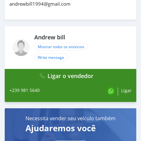
andrewbill1994@gmail.com
Andrew bill
Mostrar todos os anúncios
Write message
Ligar o vendedor
+239 981 5640
Ligar
Necessita vender seu veículo também
Ajudaremos você