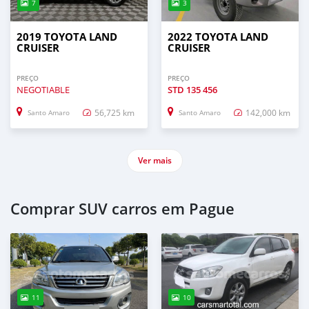
7
3
2019 TOYOTA LAND
2022 TOYOTA LAND
CRUISER
CRUISER
PREÇO
PREÇO
NEGOTIABLE
STD
135 456
56,725 km
142,000 km
Santo Amaro
Santo Amaro
Ver mais
Comprar SUV carros em Pague
11
10