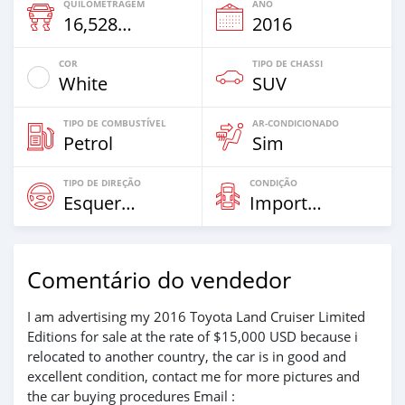
QUILOMETRAGEM
ANO
16,528 Km
2016
COR
TIPO DE CHASSI
White
SUV
TIPO DE COMBUSTÍVEL
AR-CONDICIONADO
Petrol
Sim
TIPO DE DIREÇÃO
CONDIÇÃO
Esquerda
Importar
Comentário do vendedor
I am advertising my 2016 Toyota Land Cruiser Limited
Editions for sale at the rate of $15,000 USD because i
relocated to another country, the car is in good and
excellent condition, contact me for more pictures and
the car buying procedures Email :