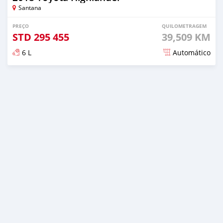
Santana
PREÇO
QUILOMETRAGEM
STD
295 455
39,509 KM
6 L
Automático
Publicado mais de 2 anos atrás