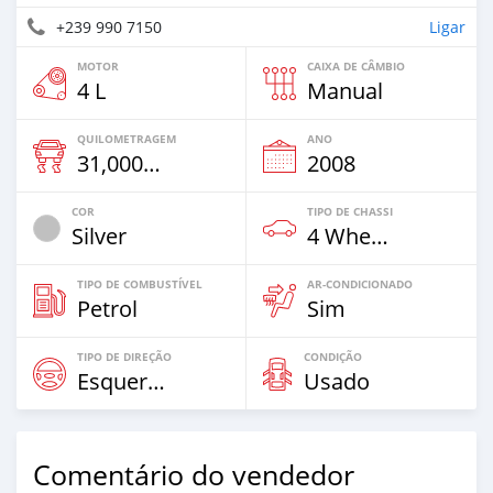
+239 990 7150
Ligar
MOTOR
CAIXA DE CÂMBIO
4 L
Manual
QUILOMETRAGEM
ANO
31,000 Km
2008
COR
TIPO DE CHASSI
Silver
4 Wheel Drives & SUVs
TIPO DE COMBUSTÍVEL
AR-CONDICIONADO
Petrol
Sim
TIPO DE DIREÇÃO
CONDIÇÃO
Esquerda
Usado
Comentário do vendedor