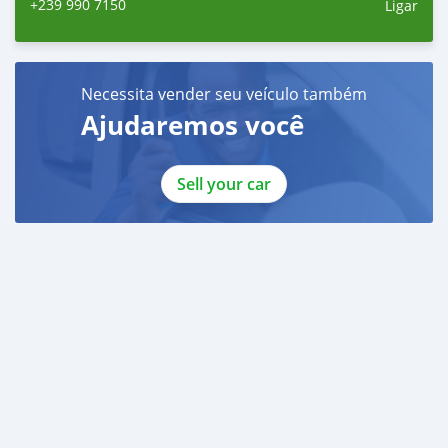
+239 990 7150
Ligar
Necessita vender seu veículo também
Ajudaremos você
Sell your car