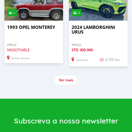
2
4
1993 OPEL MONTEREY
2024 LAMBORGHINI
URUS
PREÇO
PREÇO
NEGOTIABLE
STD
300 000
Santo Amaro
4,700 km
Santana
Ver mais
Subscreva a nossa newsletter