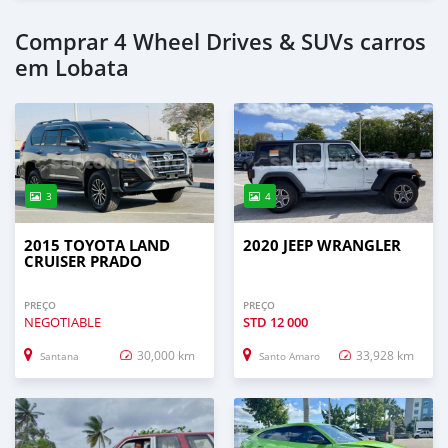
Comprar 4 Wheel Drives & SUVs carros
em Lobata
3
4
2015 TOYOTA LAND
2020 JEEP WRANGLER
CRUISER PRADO
PREÇO
PREÇO
NEGOTIABLE
STD
12 000
30,000 km
33,928 km
Santana
Santo Amaro