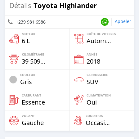
Toyota Highlander
Détails
Appeler
+239 981 6586
MOTEUR
BOÎTE DE VITESSES
6 L
Automatique
KILOMÉTRAGE
ANNÉE
39 509 Km
2018
COULEUR
CARROSSERIE
Gris
SUV
CARBURANT
CLIMATISATION
Essence
Oui
VOLANT
CONDITION
Gauche
Occasion