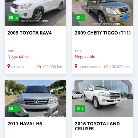
10
9
2009 TOYOTA RAV4
2009 CHERY TIGGO (T11)
PRIX
PRIX
Négociable
Négociable
120 000 km
130 000 km
Santana
Santo Antonio
11
6
2011 HAVAL H6
2016 TOYOTA LAND
CRUISER