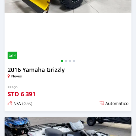
4
2016 Yamaha Grizzly
Neves
PREÇO
STD
6 391
N/A
(Gas)
Automático
Publicado 3 dias atrás