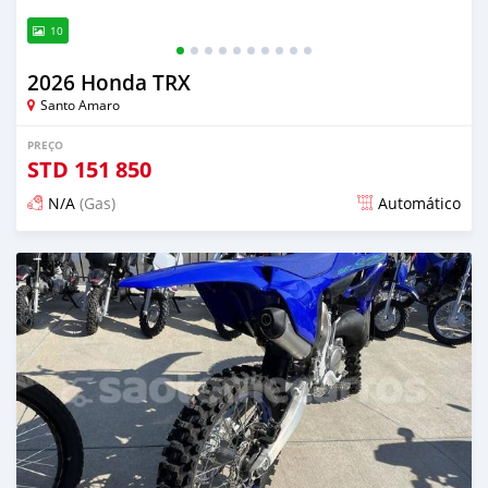
10
2026 Honda TRX
Santo Amaro
PREÇO
STD
151 850
N/A
(Gas)
Automático
Publicado 15 dias atrás