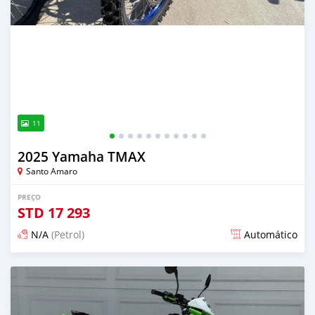
11
2025 Yamaha TMAX
Santo Amaro
PREÇO
STD
17 293
N/A
(Petrol)
Automático
Publicado aproximadamente 2 meses atrás