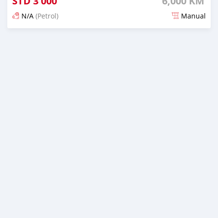
STD
3 000
6,000 KM
N/A
(Petrol)
Manual
Publicado 2 meses atrás